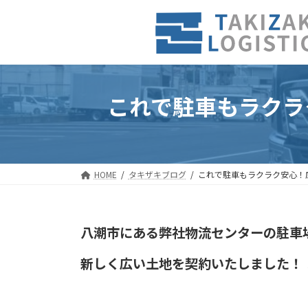
コ
ナ
ン
ビ
テ
ゲ
ン
ー
ツ
シ
へ
ョ
これで駐車もラクラ
ス
ン
キ
に
ッ
移
プ
動
HOME
タキザキブログ
これで駐車もラクラク安心！
八潮市にある弊社物流センターの駐車
新しく広い土地を契約いたしました！