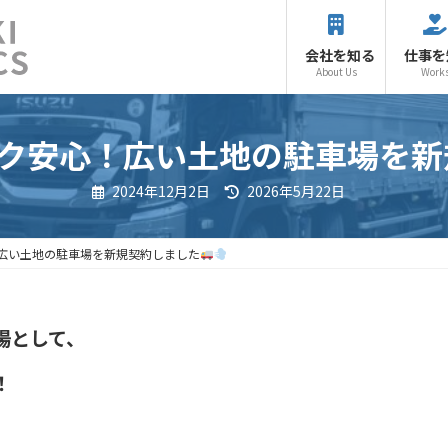
会社を知る
仕事を
About Us
Work
ク安心！広い土地の駐車場を新
最
2024年12月2日
2026年5月22日
終
更
新
日
広い土地の駐車場を新規契約しました
時
:
場として、
！