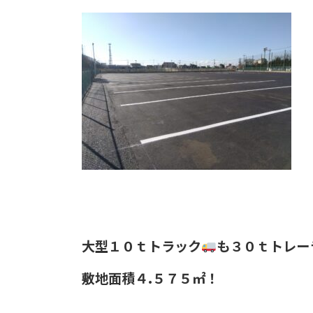
大型１０ｔトラック
も３０ｔトレー
敷地面積４.５７５㎡！