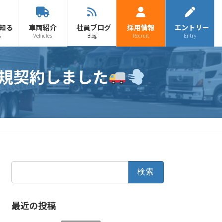
知る
車両紹介
社員ブログ
採用情報
エントリー
s
Vehicles
Blog
Recruit
Entry
規契約しました
検
索:
最近の投稿