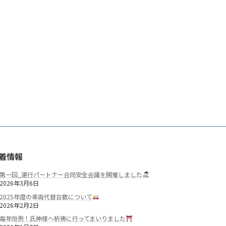
着情報
第一回_運行パートナー合同安全会議を開催しました
2026年3月6日
2025年度の車両代替台数について
2026年2月2日
毎年恒例！氏神様へ祈祷に行ってまいりました