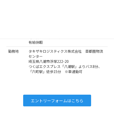
休憩時間：休憩3時間
時間外労働：あり
休日
日曜日、祝日、
土曜日年間36日（月3回）
夏季休暇 （3日間）
冬季休暇 （4日間）
有給休暇
勤務地
タキザキロジスティクス株式会社 首都圏物流
センター
埼玉県八潮市浮塚222-20
つくばエクスプレス「八潮駅」よりバス8分、
「六町駅」徒歩15分 ※車通勤可
エントリーフォームはこちら