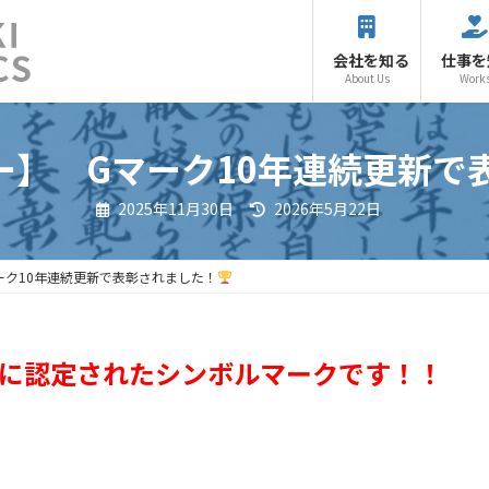
会社を知る
仕事を
About Us
Work
ー】 Gマーク10年連続更新で
最
2025年11月30日
2026年5月22日
終
更
新
日
ーク10年連続更新で表彰されました！
時
:
に認定されたシンボルマークです！！