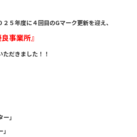
０２５年度に４回目のGマーク更新を迎え、
優良事業所』
いただきました！！
ター」
ー」