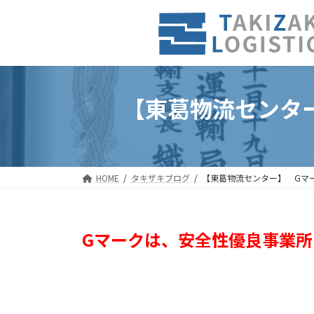
コ
ナ
ン
ビ
テ
ゲ
ン
ー
ツ
シ
へ
ョ
【東葛物流センタ
ス
ン
キ
に
ッ
移
プ
動
HOME
タキザキブログ
【東葛物流センター】 Gマ
G
マークは、安全性優良事業所