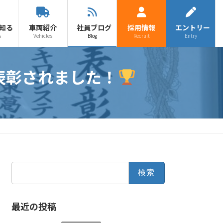
知る
車両紹介
社員ブログ
採用情報
エントリー
s
Vehicles
Blog
Recruit
Entry
表彰されました！
検
索:
最近の投稿