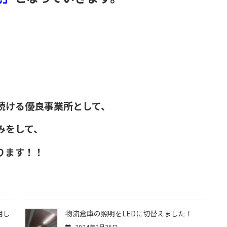
続ける優良事業所として、
みをして、
ります！！
用し
物流倉庫の照明をLEDに切替えました！
2024年2月26日