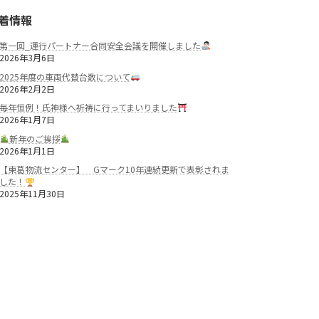
着情報
第一回_運行パートナー合同安全会議を開催しました
2026年3月6日
2025年度の車両代替台数について
2026年2月2日
毎年恒例！氏神様へ祈祷に行ってまいりました
2026年1月7日
新年のご挨拶
2026年1月1日
【東葛物流センター】 Gマーク10年連続更新で表彰されま
した！
2025年11月30日